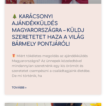
KARÁCSONYI
AJÁNDÉKKÜLDÉS
MAGYARORSZÁGRA – KÜLDJ
SZERETETET HAZA A VILÁG
BÁRMELY PONTJÁRÓL!
Miért tökéletes megoldás az ajándékküldés
Magyarországra? Az ünnepek közeledtével
mindannyian szeretnénk egy kis örömöt és
szeretetet csempészni a családtagjaink életébe.
De mi történik, ha
TOVÁBB »