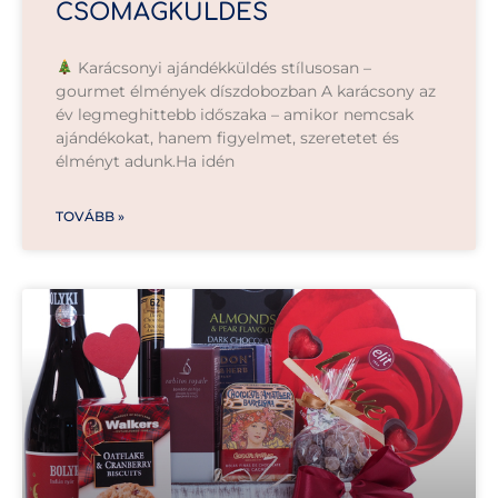
CSOMAGKÜLDÉS
Karácsonyi ajándékküldés stílusosan –
gourmet élmények díszdobozban A karácsony az
év legmeghittebb időszaka – amikor nemcsak
ajándékokat, hanem figyelmet, szeretetet és
élményt adunk.Ha idén
TOVÁBB »