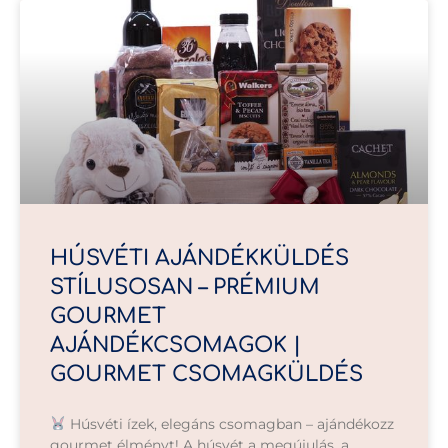
HÚSVÉTI AJÁNDÉKKÜLDÉS
STÍLUSOSAN – PRÉMIUM
GOURMET
AJÁNDÉKCSOMAGOK |
GOURMET CSOMAGKÜLDÉS
Húsvéti ízek, elegáns csomagban – ajándékozz
gourmet élményt! A húsvét a megújulás, a