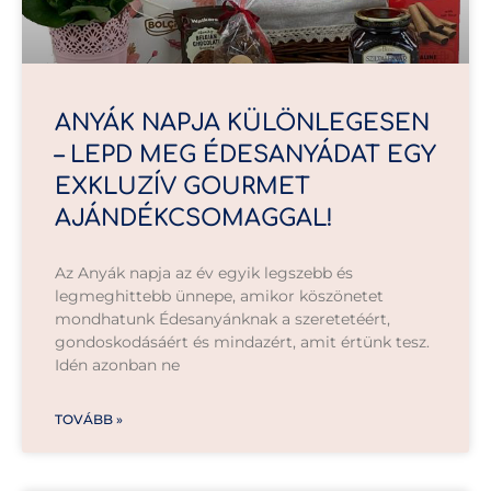
ANYÁK NAPJA KÜLÖNLEGESEN
– LEPD MEG ÉDESANYÁDAT EGY
EXKLUZÍV GOURMET
AJÁNDÉKCSOMAGGAL!
Az Anyák napja az év egyik legszebb és
legmeghittebb ünnepe, amikor köszönetet
mondhatunk Édesanyánknak a szeretetéért,
gondoskodásáért és mindazért, amit értünk tesz.
Idén azonban ne
TOVÁBB »