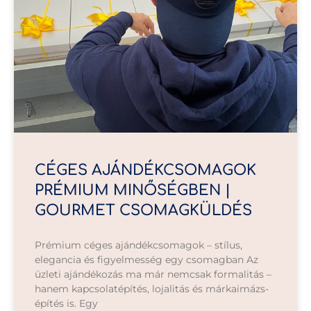
CÉGES AJÁNDÉKCSOMAGOK
PRÉMIUM MINŐSÉGBEN |
GOURMET CSOMAGKÜLDÉS
Prémium céges ajándékcsomagok – stílus,
elegancia és figyelmesség egy csomagban Az
üzleti ajándékozás ma már nemcsak formalitás –
hanem kapcsolatépítés, lojalitás és márkaimázs-
építés is. Egy