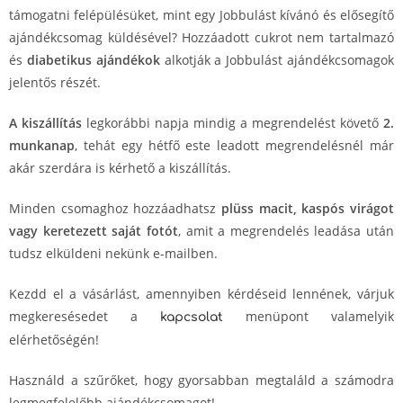
támogatni felépülésüket, mint egy Jobbulást kívánó és elősegítő
ajándékcsomag küldésével? Hozzáadott cukrot nem tartalmazó
és
diabetikus
ajándékok
alkotják a Jobbulást ajándékcsomagok
jelentős részét.
A
kiszállítás
legkorábbi napja mindig a megrendelést követő
2.
munkanap
, tehát egy hétfő este leadott megrendelésnél már
akár szerdára is kérhető a kiszállítás.
Minden csomaghoz hozzáadhatsz
plüss macit, kaspós virágot
vagy keretezett saját fotót
, amit a megrendelés leadása után
tudsz elküldeni nekünk e-mailben.
Kezdd el a vásárlást, amennyiben kérdéseid lennének, várjuk
megkeresésedet a
menüpont valamelyik
kapcsolat
elérhetőségén!
Használd a szűrőket, hogy gyorsabban megtaláld a számodra
legmegfelelőbb ajándékcsomagot!