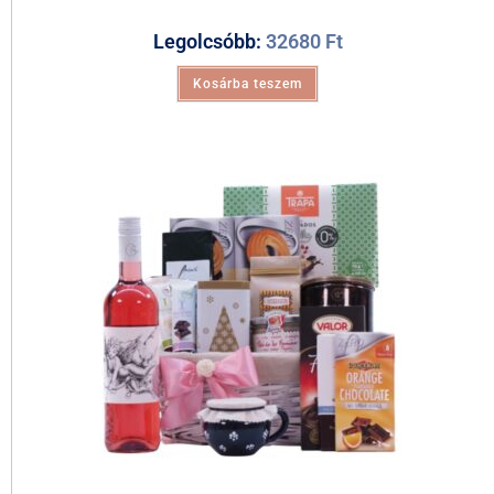
Legolcsóbb:
32680
Ft
Kosárba teszem