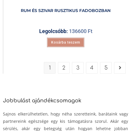
RUM ÉS SZIVAR RUSZTIKUS FADOBOZBAN
Legolcsóbb:
136600
Ft
Kosárba teszem
1
2
3
4
5
Jobbulást ajándékcsomagok
Sajnos elkerülhetetlen, hogy néha szeretteink, barátaink vagy
partnereink egészsége egy kis támogatásra szorul. Akár egy
sérülés, akár egy betegség után hogyan lehetne jobban