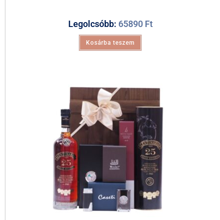
Legolcsóbb:
65890
Ft
Kosárba teszem