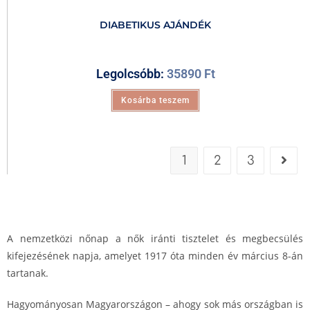
DIABETIKUS AJÁNDÉK
Legolcsóbb:
35890
Ft
Kosárba teszem
1
2
3
A nemzetközi nőnap a nők iránti tisztelet és megbecsülés
kifejezésének napja, amelyet 1917 óta minden év március 8-án
tartanak.
Hagyományosan Magyarországon – ahogy sok más országban is