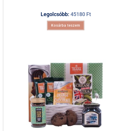
Legolcsóbb:
45180
Ft
Kosárba teszem