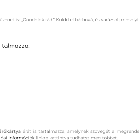
net is: „Gondolok rád.” Küldd el bárhová, és varázsolj mosolyt 
rtalmazza:
érőkártya
árát is tartalmazza, amelynek szövegét a megrende
linkre kattintva tudhatsz meg többet.
ítási információk