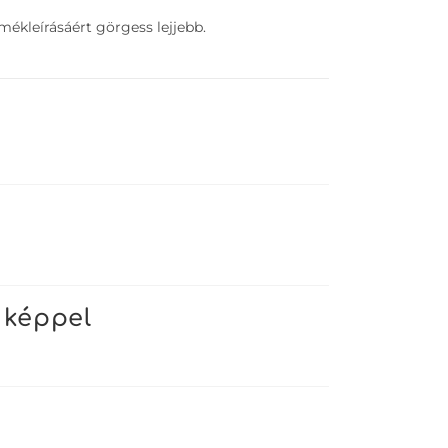
ékleírásáért görgess lejjebb.
 képpel