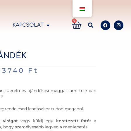
0
KAPCSOLAT
ÁNDÉK
33740
Ft
án szerelmes ajándékcsomaggal, ami tele van
l!
grendelésed leadásakor tudod megadni.
 virágot
vagy küldj egy
keretezett fotót
a
, hogy személyesebb legyen a meglepetés!