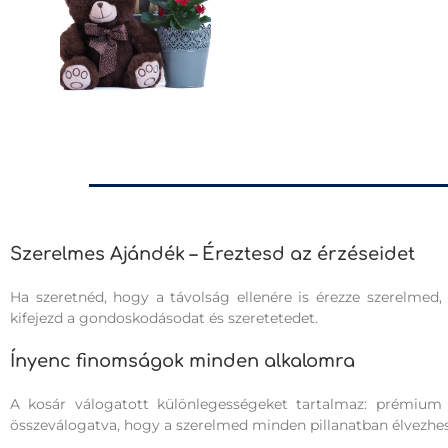
Szerelmes Ajándék – Éreztesd az érzéseidet
Ha szeretnéd, hogy a távolság ellenére is érezze szerelmed
kifejezd a gondoskodásodat és szeretetedet.
Ínyenc finomságok minden alkalomra
A kosár válogatott különlegességeket tartalmaz: prémium
összeválogatva, hogy a szerelmed minden pillanatban élvezhes