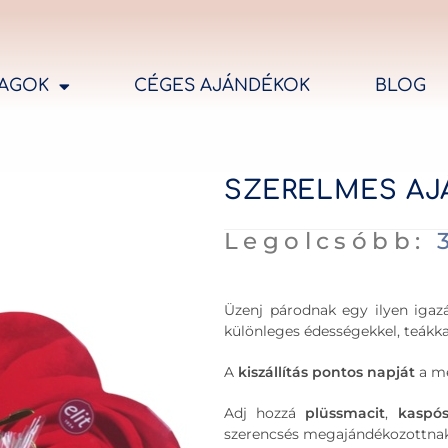
AGOK
CÉGES AJÁNDÉKOK
BLOG
SZERELMES AJ
Legolcsóbb:
Üzenj párodnak egy ilyen igaz
különleges édességekkel, teákka
A
kiszállítás pontos napját
a me
Adj hozzá
plüssmacit
,
kaspós
szerencsés megajándékozottnak