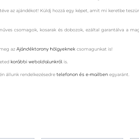
téve az ajándékot! Küldj hozzá egy képet, amit mi keretbe teszü
ézműves csomagok, kosarak és dobozok, ezáltal garantálva a m
d meg az
csomagunkat is!
Ajándéktorony hölgyeknek
heted
is.
korábbi weboldalunkról
én állunk rendelkezésedre
egyaránt.
telefonon és e-mailben