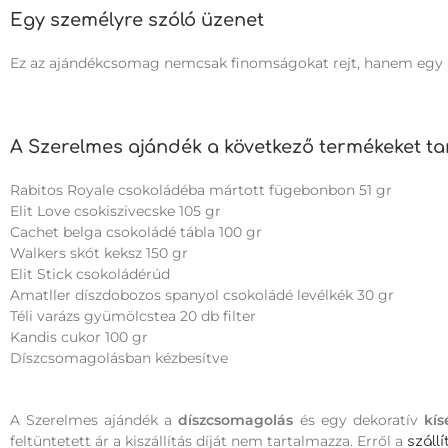
Egy személyre szóló üzenet
Ez az ajándékcsomag nemcsak finomságokat rejt, hanem egy üze
A Szerelmes ajándék a következő termékeket ta
Rabitos Royale csokoládéba mártott fügebonbon 51 gr
Elit Love csokiszivecske 105 gr
Cachet belga csokoládé tábla 100 gr
Walkers skót keksz 150 gr
Elit Stick csokoládérúd
Amatller díszdobozos spanyol csokoládé levélkék 30 gr
Téli varázs gyümölcstea 20 db filter
Kandis cukor 100 gr
Díszcsomagolásban kézbesítve
A Szerelmes ajándék a
díszcsomagolás
és egy dekoratív
kís
feltüntetett ár a kiszállítás díját nem tartalmazza. Erről a
száll