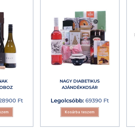
NAK
NAGY DIABETIKUS
DOBOZ
AJÁNDÉKKOSÁR
28900
Ft
Legolcsóbb:
69390
Ft
eszem
Kosárba teszem