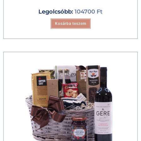
Legolcsóbb:
104700
Ft
Kosárba teszem