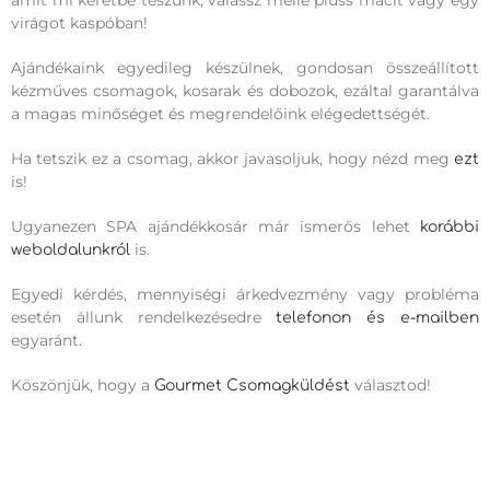
amit mi keretbe teszünk, válassz mellé plüss macit vagy egy
virágot kaspóban!
Ajándékaink egyedileg készülnek, gondosan összeállított
kézműves csomagok, kosarak és dobozok, ezáltal garantálva
a magas minőséget és megrendelőink elégedettségét.
Ha tetszik ez a csomag, akkor javasoljuk, hogy nézd meg
ezt
is!
Ugyanezen SPA ajándékkosár már ismerős lehet
korábbi
is.
weboldalunkról
Egyedi kérdés, mennyiségi árkedvezmény vagy probléma
esetén állunk rendelkezésedre
telefonon és e-mailben
egyaránt.
Köszönjük, hogy a
választod!
Gourmet Csomagküldést