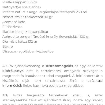
Maille szappan 100 gr
Illatgyertya spa ajándék
Intécto naturals angol argánolajos testápoló 250 ml
Német szálas teakeverék 80 gr
Arcmosó kefe
Füdőszivacs
Illatosító olaj (+ rattanpálca)
Aphrodite tengeri fürdősó kristály (levendulás) 100 gr
Dermisis keksz 132 gr
Bögre
Díszcsomagolásban kézbesítve
A SPA ajándékcsomag a
díszcsomagolás
és egy dekoratív
kísérőkártya
árát is tartalmazza, amelynek szövegét a
megrendelés leadásakor tudod megadni. A feltüntetett ár a
kiszállítás díját nem tartalmazza. Erről a
szállítási
linkre kattintva tudhatsz meg többet.
információk
Adj hozzá kiegészítő termékeink közül is, ezzel
személyesebbé téve az ajándékot! Küldj hozzá egy képet,