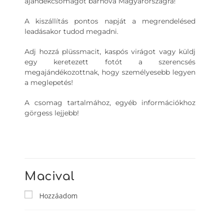
ajándékcsomagot bárhová Magyarországra!
A kiszállítás pontos napját a megrendelésed
leadásakor tudod megadni.
Adj hozzá plüssmacit, kaspós virágot vagy küldj
egy keretezett fotót a szerencsés
megajándékozottnak, hogy személyesebb legyen
a meglepetés!
A csomag tartalmához, egyéb információkhoz
görgess lejjebb!
Macival
Hozzáadom