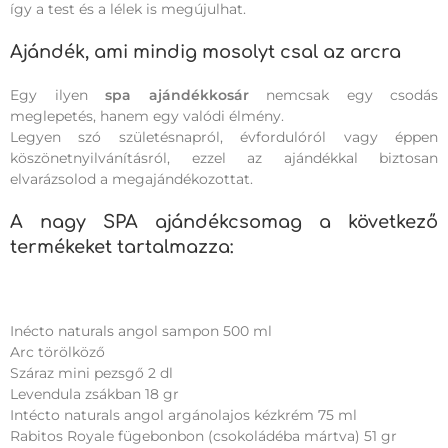
így a test és a lélek is megújulhat.
Ajándék, ami mindig mosolyt csal az arcra
Egy ilyen
spa ajándékkosár
nemcsak egy csodás
meglepetés, hanem egy valódi élmény.
Legyen szó születésnapról, évfordulóról vagy éppen
köszönetnyilvánításról, ezzel az ajándékkal biztosan
elvarázsolod a megajándékozottat.
A nagy SPA ajándékcsomag a következő
termékeket tartalmazza:
Inécto naturals angol sampon 500 ml
Arc törölköző
Száraz mini pezsgő 2 dl
Levendula zsákban 18 gr
Intécto naturals angol argánolajos kézkrém 75 ml
Rabitos Royale fügebonbon (csokoládéba mártva) 51 gr