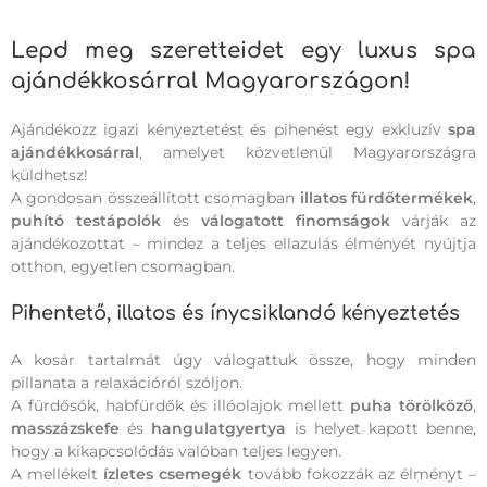
Lepd meg szeretteidet egy luxus spa
ajándékkosárral Magyarországon!
Ajándékozz igazi kényeztetést és pihenést egy exkluzív
spa
ajándékkosárral
, amelyet közvetlenül Magyarországra
küldhetsz!
A gondosan összeállított csomagban
illatos fürdőtermékek
,
puhító testápolók
és
válogatott finomságok
várják az
ajándékozottat – mindez a teljes ellazulás élményét nyújtja
otthon, egyetlen csomagban.
Pihentető, illatos és ínycsiklandó kényeztetés
A kosár tartalmát úgy válogattuk össze, hogy minden
pillanata a relaxációról szóljon.
A fürdősók, habfürdők és illóolajok mellett
puha törölköző
,
masszázskefe
és
hangulatgyertya
is helyet kapott benne,
hogy a kikapcsolódás valóban teljes legyen.
A mellékelt
ízletes csemegék
tovább fokozzák az élményt –