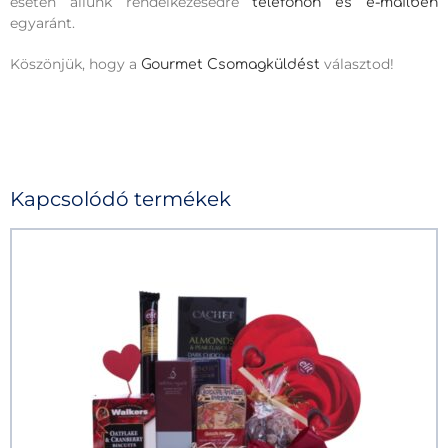
esetén állunk rendelkezésedre
telefonon és e-mailben
egyaránt.
Köszönjük, hogy a
választod!
Gourmet Csomagküldést
Kapcsolódó termékek