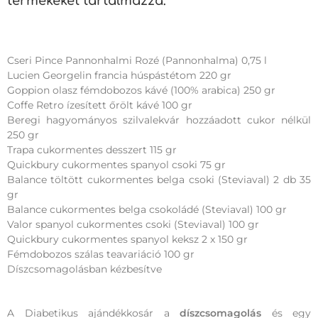
termékeket tartalmazza:
Cseri Pince Pannonhalmi Rozé (Pannonhalma) 0,75 l
Lucien Georgelin francia húspástétom 220 gr
Goppion olasz fémdobozos kávé (100% arabica) 250 gr
Coffe Retro ízesített őrölt kávé 100 gr
Beregi hagyományos szilvalekvár hozzáadott cukor nélkül
250 gr
Trapa cukormentes desszert 115 gr
Quickbury cukormentes spanyol csoki 75 gr
Balance töltött cukormentes belga csoki (Steviaval) 2 db 35
gr
Balance cukormentes belga csokoládé (Steviaval) 100 gr
Valor spanyol cukormentes csoki (Steviaval) 100 gr
Quickbury cukormentes spanyol keksz 2 x 150 gr
Fémdobozos szálas teavariáció 100 gr
Díszcsomagolásban kézbesítve
A Diabetikus ajándékkosár a
díszcsomagolás
és egy