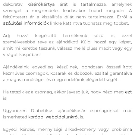
dekoratív
kísérőkártya
árát is tartalmazza, amelynek
szövegét a megrendelés leadásakor tudod megadni. A
feltüntetett ár a kiszállítás díját nem tartalmazza. Erről a
linkre kattintva tudhatsz meg többet.
szállítási információk
Adj hozzá kiegészítő termékeink közül is, ezzel
személyesebbé téve az ajándékot! Küldj hozzá egy képet,
amit mi keretbe teszünk, válassz mellé plüss macit vagy egy
virágot kaspóban!
Ajándékaink egyedileg készülnek, gondosan összeállított
kézműves csomagok, kosarak és dobozok, ezáltal garantálva
a magas minőséget és megrendelőink elégedettségét.
Ha tetszik ez a csomag, akkor javasoljuk, hogy nézd meg
ezt
is!
Ugyanezen Diabetikus ajándékkosár csomagunkat már
ismerheted
is.
korábbi weboldalunkról
Egyedi kérdés, mennyiségi árkedvezmény vagy probléma