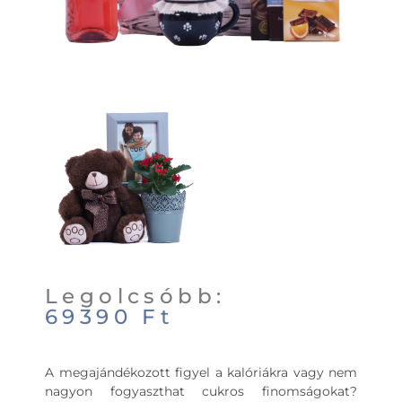
Legolcsóbb:
69390
Ft
A megajándékozott figyel a kalóriákra vagy nem
nagyon fogyaszthat cukros finomságokat?