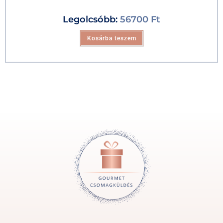
Legolcsóbb:
56700
Ft
Kosárba teszem