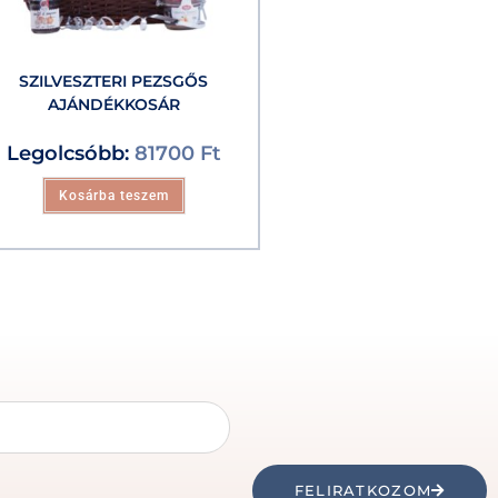
SZILVESZTERI PEZSGŐS
AJÁNDÉKKOSÁR
Legolcsóbb:
81700
Ft
Kosárba teszem
FELIRATKOZOM