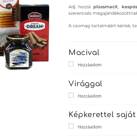
Adj hozzá
plüssmacit
,
kaspó
szerencsés megajándékozottnak
A csomag tartalmáért kérlek, tek
Macival
Hozzáadom
Virággal
Hozzáadom
Képkerettel saját
Hozzáadom