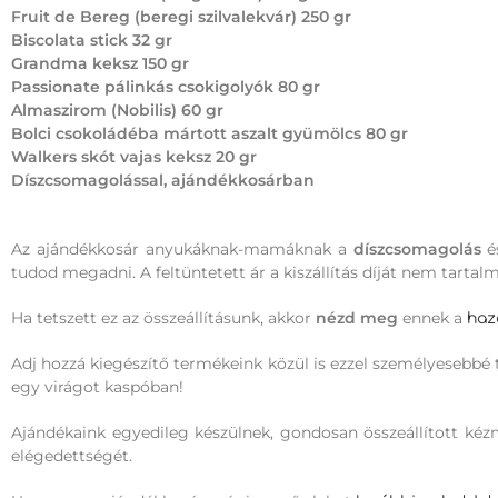
Fruit de Bereg (beregi szilvalekvár) 250 gr
Biscolata stick 32 gr
Grandma keksz 150 gr
Passionate pálinkás csokigolyók 80 gr
Almaszirom (Nobilis) 60 gr
Bolci csokoládéba mártott aszalt gyümölcs 80 gr
Walkers skót vajas keksz 20 gr
Díszcsomagolással, ajándékkosárban
Az ajándékkosár anyukáknak-mamáknak a
díszcsomagolás
é
tudod megadni. A feltüntetett ár a kiszállítás díját nem tartal
Ha tetszett ez az összeállításunk, akkor
nézd meg
ennek a
haz
Adj hozzá kiegészítő termékeink közül is ezzel személyesebbé 
egy virágot kaspóban!
Ajándékaink egyedileg készülnek, gondosan összeállított k
elégedettségét.