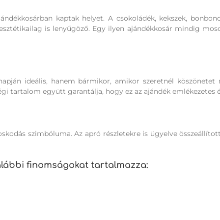
ándékkosárban kaptak helyet. A csokoládék, kekszek, bonbon
ztétikailag is lenyűgöző. Egy ilyen ajándékkosár mindig moso
pján ideális, hanem bármikor, amikor szeretnél köszönetet 
i tartalom együtt garantálja, hogy ez az ajándék emlékezetes é
skodás szimbóluma. Az apró részletekre is ügyelve összeállítot
ábbi finomságokat tartalmazza: