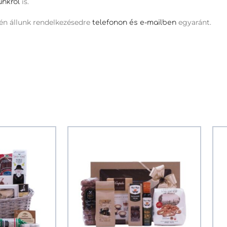
is.
unkról
én állunk rendelkezésedre
egyaránt.
telefonon és e-mailben