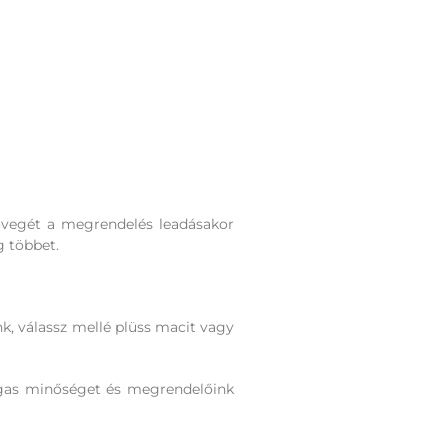
övegét a megrendelés leadásakor
g többet.
nk, válassz mellé plüss macit vagy
agas minőséget és megrendelőink