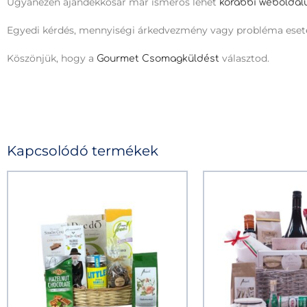
Ugyanezen ajándékkosár már ismerős lehet
korábbi weboldal
Egyedi kérdés, mennyiségi árkedvezmény vagy probléma eset
Köszönjük, hogy a
választod.
Gourmet Csomagküldést
Kapcsolódó termékek