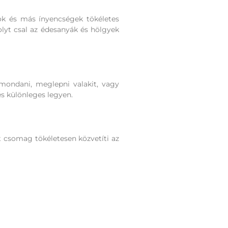
ok és más ínyencségek tökéletes
lyt csal az édesanyák és hölgyek
mondani, meglepni valakit, vagy
s különleges legyen.
t csomag tökéletesen közvetíti az