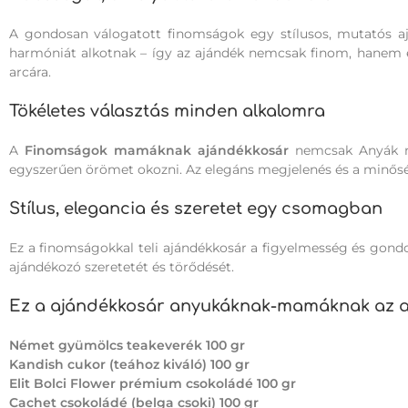
A gondosan válogatott finomságok egy stílusos, mutatós aj
harmóniát alkotnak – így az ajándék nemcsak finom, hanem es
arcára.
Tökéletes választás minden alkalomra
A
Finomságok mamáknak ajándékkosár
nemcsak Anyák na
egyszerűen örömet okozni. Az elegáns megjelenés és a minőség
Stílus, elegancia és szeretet egy csomagban
Ez a finomságokkal teli ajándékkosár a figyelmesség és gondo
ajándékozó szeretetét és törődését.
Ez a ajándékkosár anyukáknak-mamáknak az al
Német gyümölcs teakeverék 100 gr
Kandish cukor (teához kiváló) 100 gr
Elit Bolci Flower prémium csokoládé 100 gr
Cachet csokoládé (belga csoki) 100 gr