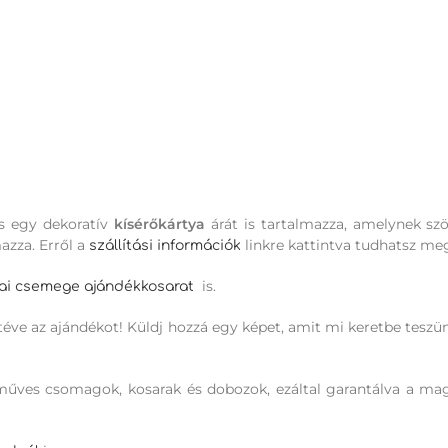
s egy dekoratív
kísérőkártya
árát is tartalmazza, amelynek sz
mazza. Erről a
linkre kattintva tudhatsz me
szállítási információk
is.
ai csemege ajándékkosarat
téve az ajándékot! Küldj hozzá egy képet, amit mi keretbe teszü
ézműves csomagok, kosarak és dobozok, ezáltal garantálva a m