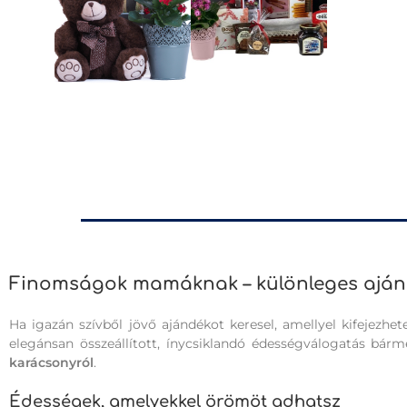
Finomságok mamáknak – különleges aján
Ha igazán szívből jövő ajándékot keresel, amellyel kifejezhet
elegánsan összeállított, ínycsiklandó édességválogatás bár
karácsonyról
.
Édességek, amelyekkel örömöt adhatsz