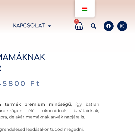
0
KAPCSOLAT
MAMÁKNAK
R
45800
Ft
n termék prémium minőségű
, így bátran
rországon élő rokonaidnak, barátaidnak,
apra, de akár mamáknak anyák napjára is.
megrendelésed leadásakor tudod megadni.