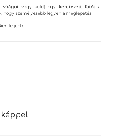
s
virágot
vagy küldj egy
keretezett
fotót
a
, hogy személyesebb legyen a meglepetés!
erj lejjebb.
 képpel