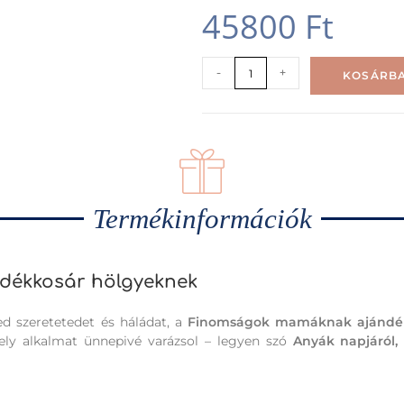
45800
Ft
-
+
KOSÁRBA
Termékinformációk
dékkosár hölgyeknek
ed szeretetedet és háládat, a
Finomságok mamáknak ajándé
mely alkalmat ünnepivé varázsol – legyen szó
Anyák napjáról,