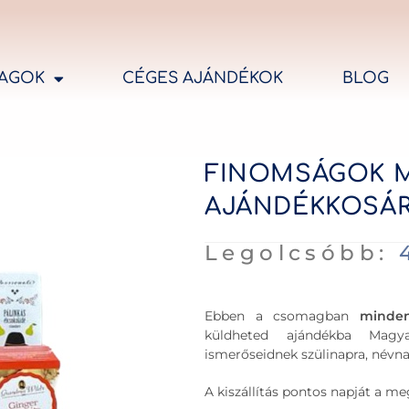
AGOK
CÉGES AJÁNDÉKOK
BLOG
FINOMSÁGOK 
AJÁNDÉKKOSÁ
Legolcsóbb:
Ebben a csomagban
minde
küldheted ajándékba Magya
ismerőseidnek szülinapra, névn
A kiszállítás pontos napját a 