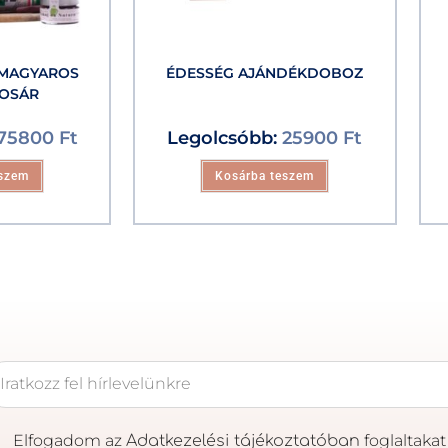
 MAGYAROS
ÉDESSÉG AJÁNDÉKDOBOZ
OSÁR
75800
Ft
Legolcsóbb:
25900
Ft
eszem
Kosárba teszem
Elfogadom az
foglaltakat
Adatkezelési tájékoztatóban