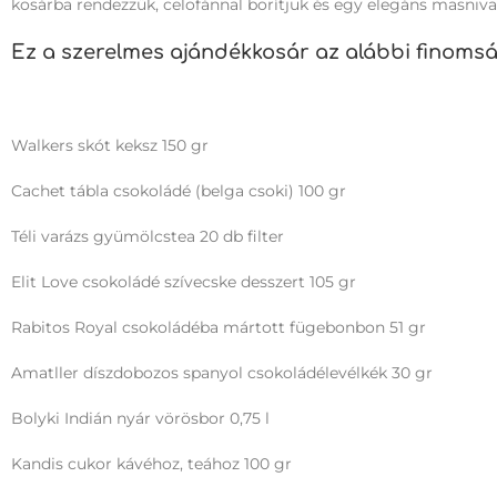
kosárba rendezzük, celofánnal borítjuk és egy elegáns masniva
Ez a szerelmes ajándékkosár az alábbi finomsá
Walkers skót keksz 150 gr
Cachet tábla csokoládé (belga csoki) 100 gr
Téli varázs gyümölcstea 20 db filter
Elit Love csokoládé szívecske desszert 105 gr
Rabitos Royal csokoládéba mártott fügebonbon 51 gr
Amatller díszdobozos spanyol csokoládélevélkék 30 gr
Bolyki Indián nyár vörösbor 0,75 l
Kandis cukor kávéhoz, teához 100 gr