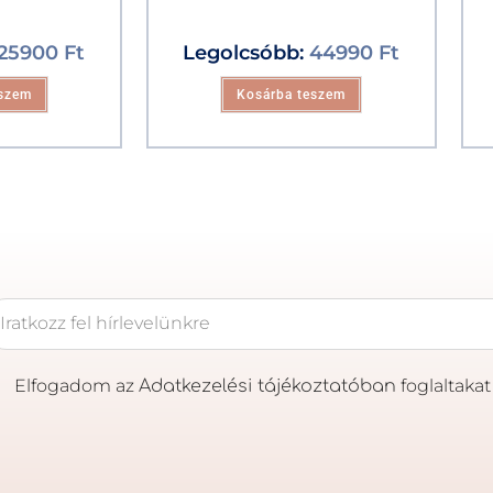
25900
Ft
Legolcsóbb:
44990
Ft
eszem
Kosárba teszem
Elfogadom az
foglaltakat
Adatkezelési tájékoztatóban