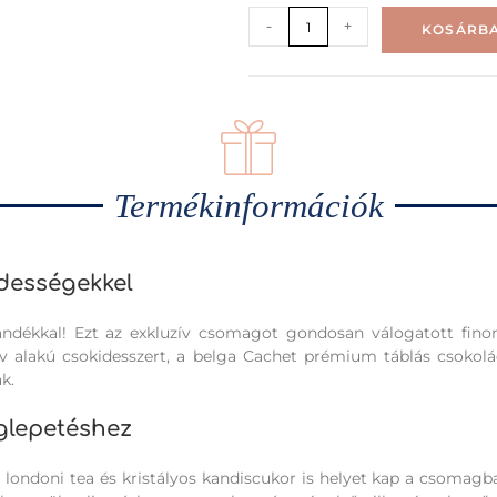
-
+
KOSÁRBA
Termékinformációk
dességekkel
ndékkal! Ezt az exkluzív csomagot gondosan válogatott finoms
v alakú csokidesszert, a belga Cachet prémium táblás csokol
k.
eglepetéshez
londoni tea és kristályos kandiscukor is helyet kap a csomagban