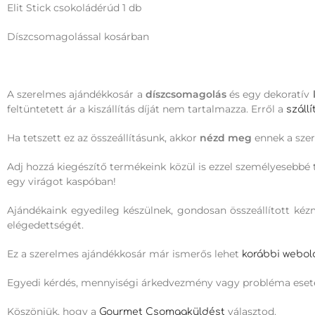
Elit Stick csokoládérúd 1 db
Díszcsomagolással kosárban
A szerelmes ajándékkosár a
díszcsomagolás
és egy dekoratív
feltüntetett ár a kiszállítás díját nem tartalmazza. Erről a
száll
Ha tetszett ez az összeállításunk, akkor
nézd meg
ennek a sze
Adj hozzá kiegészítő termékeink közül is ezzel személyesebbé 
egy virágot kaspóban!
Ajándékaink egyedileg készülnek, gondosan összeállított k
elégedettségét.
Ez a szerelmes ajándékkosár már ismerős lehet
korábbi webol
Egyedi kérdés, mennyiségi árkedvezmény vagy probléma eset
Köszönjük, hogy a
választod.
Gourmet Csomagküldést