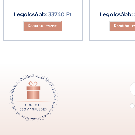
Legolcsóbb:
33740
Ft
Legolcsóbb:
Kosárba teszem
Kosárba t