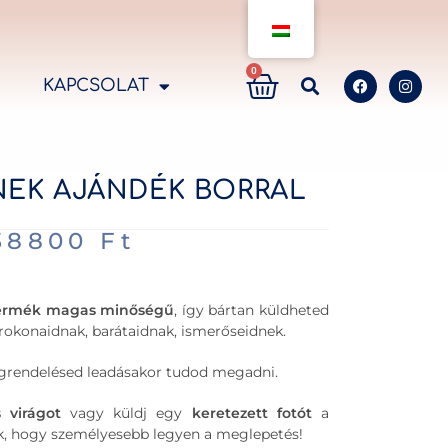
0
KAPCSOLAT
EK AJÁNDÉK BORRAL
38800
Ft
ermék magas minőségű
, így bártan küldheted
okonaidnak, barátaidnak, ismerőseidnek.
megrendelésed leadásakor tudod megadni.
s
virágot
vagy küldj egy
keretezett
fotót
a
, hogy személyesebb legyen a meglepetés!