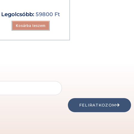
Legolcsóbb:
59800
Ft
Kosárba teszem
FELIRATKOZOM