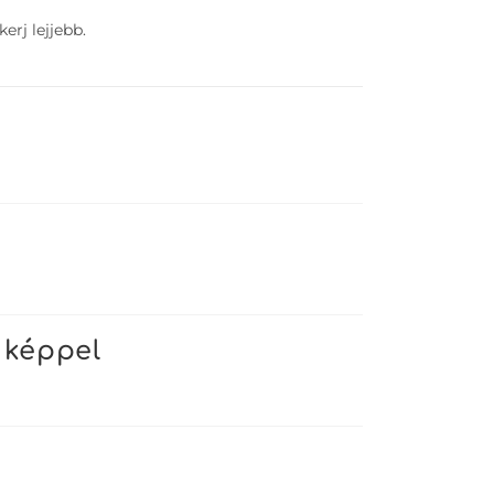
erj lejjebb.
 képpel