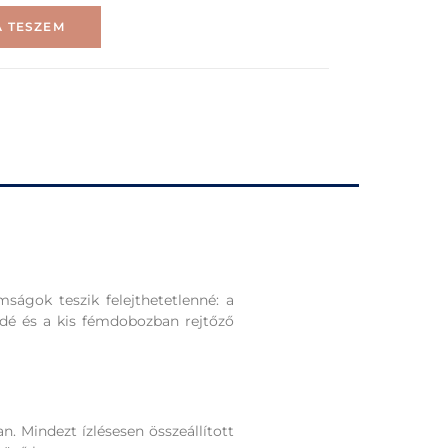
 TESZEM
ágok teszik felejthetetlenné: a
ádé és a kis fémdobozban rejtőző
. Mindezt ízlésesen összeállított