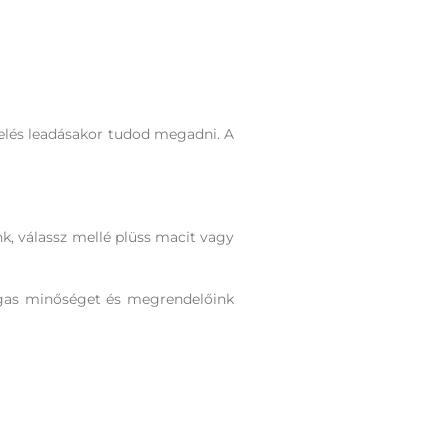
elés leadásakor tudod megadni. A
nk, válassz mellé plüss macit vagy
agas minőséget és megrendelőink