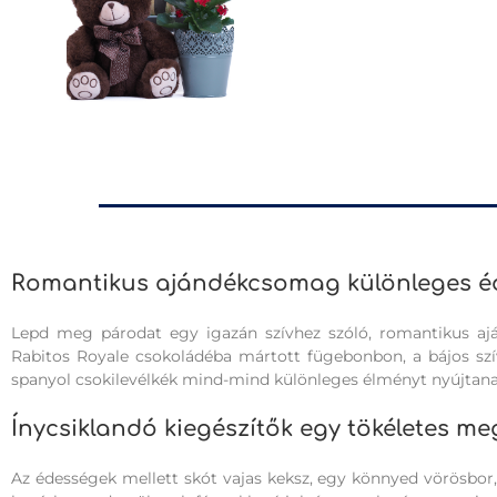
Romantikus ajándékcsomag különleges é
Lepd meg párodat egy igazán szívhez szóló, romantikus ajá
Rabitos Royale csokoládéba mártott fügebonbon, a bájos szí
spanyol csokilevélkék mind-mind különleges élményt nyújtana
Ínycsiklandó kiegészítők egy tökéletes m
Az édességek mellett skót vajas keksz, egy könnyed vörösbor, 