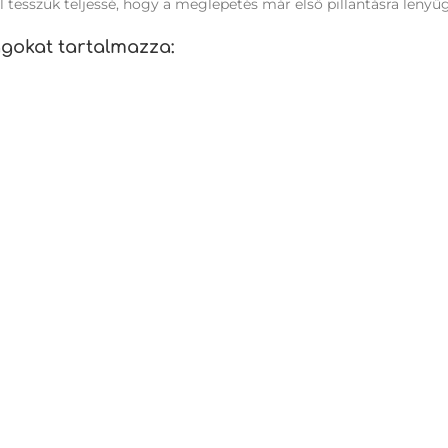
l tesszük teljessé, hogy a meglepetés már első pillantásra lenyű
gokat tartalmazza: