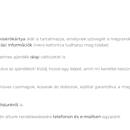
kísérőkártya
árát is tartalmazza, amelynek szövegét a megrend
linkre kattintva tudhatsz meg többet.
ítási információk
relmes ajándék
változatát is.
alap
téve az ajándékot! Küldj hozzá egy képet, amit mi keretbe teszü
ézműves csomagok, kosarak és dobozok, ezáltal garantálva a m
is.
dalunkról
én állunk rendelkezésedre
egyaránt.
telefonon és e-mailben