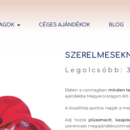
AGOK
CÉGES AJÁNDÉKOK
BLOG
SZERELMESEKN
Legolcsóbb:
Ebben a csomagban
minden t
ajándékba Magyarországon élő r
A kiszállítás pontos napját a 
Adj hozzá
plüssmacit
,
kaspó
szerencsés megajándékozottnak