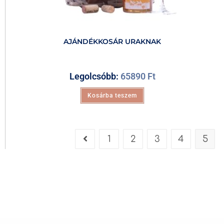
AJÁNDÉKKOSÁR URAKNAK
Legolcsóbb:
65890
Ft
Kosárba teszem
1
2
3
4
5