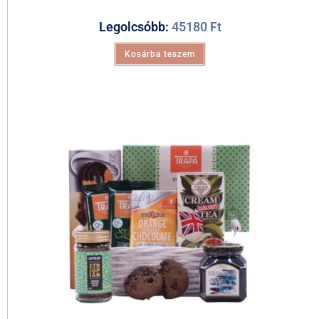
Legolcsóbb:
45180
Ft
Kosárba teszem