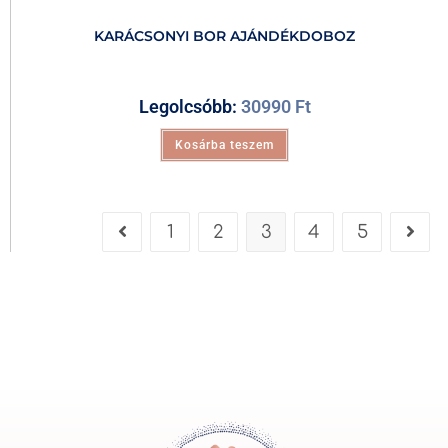
KARÁCSONYI BOR AJÁNDÉKDOBOZ
Legolcsóbb:
30990
Ft
Kosárba teszem
1
2
3
4
5