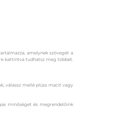
 tartalmazza, amelynek szövegét a
re kattintva tudhatsz meg többet.
nk, válassz mellé plüss macit vagy
agas minőséget és megrendelőink