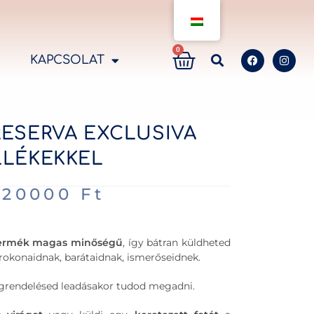
0
KAPCSOLAT
RESERVA EXCLUSIVA
LLÉKEKKEL
120000
Ft
ermék magas minőségű
, így bátran küldheted
okonaidnak, barátaidnak, ismerőseidnek.
megrendelésed leadásakor tudod megadni.