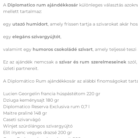
A
Diplomatico rum ajándékkosár
különleges választás azokna
mellett tartalmaz:
egy
utazó humidort
, amely frissen tartja a szivarokat akár ho
egy
elegáns szivargyújtót
,
valamint egy
humoros csokoládé szivart
, amely teljessé teszi
Ez az ajándék nemcsak a
szivar és rum szerelmeseinek
szól,
üzleti partnereit.
A Diplomático Rum ajándékkosár az alábbi finomságokat tart
Lucien Georgelin francia húspástétom 220 gr
Dziuga keménysajt 180 gr
Diplomatico Reserva Exclusiva rum 0,7 l
Maitre praliné 148 gr
Caseti szivarvágó
Winjet szúrólángos szivargyújtó
Elit ínyenc vegyes drazsé 200 gr