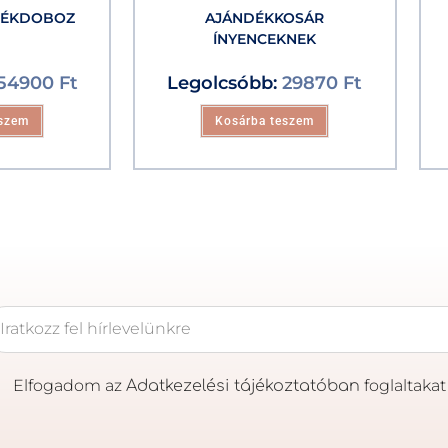
DÉKDOBOZ
AJÁNDÉKKOSÁR
ÍNYENCEKNEK
54900
Ft
Legolcsóbb:
29870
Ft
eszem
Kosárba teszem
Elfogadom az
foglaltakat
Adatkezelési tájékoztatóban