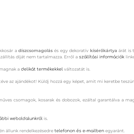
ékkosár a
díszcsomagolás
és egy dekoratív
kísérőkártya
árát is
állítás díját nem tartalmazza. Erről a
link
szállítási információk
omagnak a
változatát is.
delikát termékekkel
téve az ajándékot! Küldj hozzá egy képet, amit mi keretbe teszü
ézműves csomagok, kosarak és dobozok, ezáltal garantálva a m
is.
ábbi weboldalunkról
én állunk rendelkezésedre
egyaránt.
telefonon és e-mailben