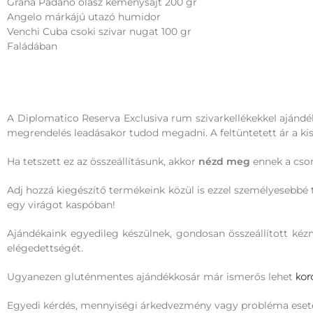
Grana Padano olasz keménysajt 200 gr
Angelo márkájú utazó humidor
Venchi Cuba csoki szivar nugat 100 gr
Faládában
A Diplomatico Reserva Exclusiva rum szivarkellékekkel ajánd
megrendelés leadásakor tudod megadni. A feltüntetett ár a kisz
Ha tetszett ez az összeállításunk, akkor
nézd meg
ennek a cs
Adj hozzá kiegészítő termékeink közül is ezzel személyesebbé 
egy virágot kaspóban!
Ajándékaink egyedileg készülnek, gondosan összeállított k
elégedettségét.
Ugyanezen gluténmentes ajándékkosár már ismerős lehet
kor
Egyedi kérdés, mennyiségi árkedvezmény vagy probléma eset