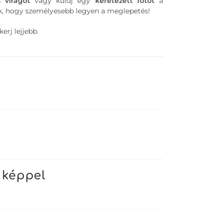
s
virágot
vagy küldj egy
keretezett
fotót
a
, hogy személyesebb legyen a meglepetés!
erj lejjebb.
 képpel