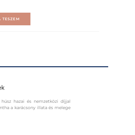
 TESZEM
ek
húsz hazai és nemzetközi díjjal
tha a karácsony illata és melege