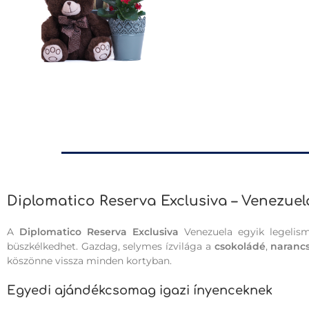
Diplomatico Reserva Exclusiva – Venezue
A
Diplomatico Reserva Exclusiva
Venezuela egyik legelis
büszkélkedhet. Gazdag, selymes ízvilága a
csokoládé
,
naranc
köszönne vissza minden kortyban.
Egyedi ajándékcsomag igazi ínyenceknek