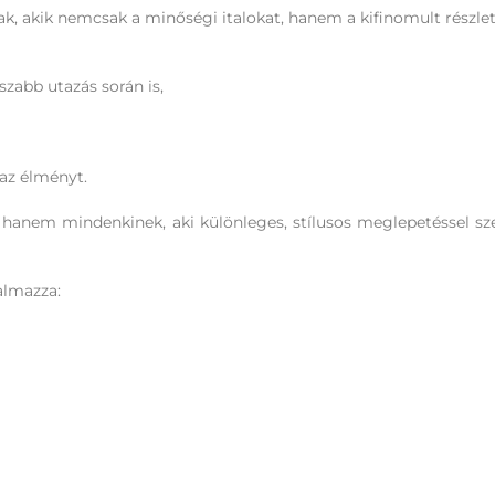
k, akik nemcsak a minőségi italokat, hanem a kifinomult részlet
sszabb utazás során is,
 az élményt.
 hanem mindenkinek, aki különleges, stílusos meglepetéssel sz
almazza: