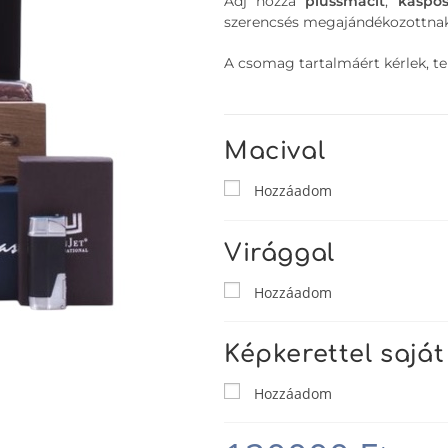
Adj hozzá
plüssmacit
,
kaspó
szerencsés megajándékozottnak
A csomag tartalmáért kérlek, tek
Macival
Hozzáadom
Virággal
Hozzáadom
Képkerettel saját
Hozzáadom