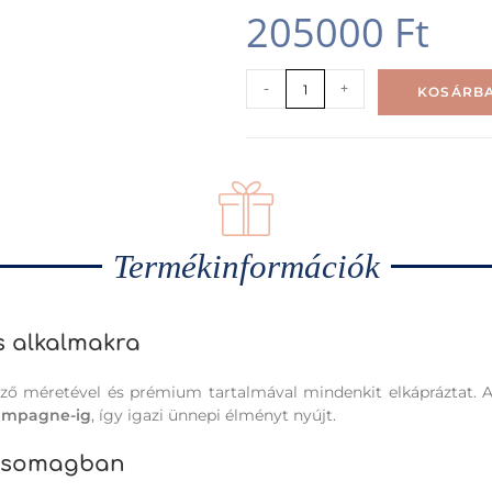
205000
Ft
-
+
KOSÁRBA
Termékinformációk
s alkalmakra
ző méretével és prémium tartalmával mindenkit elkápráztat. 
mpagne-ig
, így igazi ünnepi élményt nyújt.
 csomagban