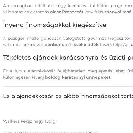
A csomagban található négy kivételes ital külön programnak 
válogatás egy aromás
olasz Proseccót
, egy friss
spanyol rosé
Ínyenc finomságokkal kiegészítve
A pezsgők mellé gondosan válogatott gourmet kiegészítők 
valamint kézműves
bonbonok
és
csokoládék
teszik teljessé a
Tökéletes ajándék karácsonyra és üzleti 
Ez a luxus ajándékkosár felejthetetlen meglepetés lehet ü
különlegesen kívánj
boldog karácsonyi ünnepeket
.
Ez a ajándékkosár az alábbi finomságokat tart
Walkers keksz nagy 150 gr