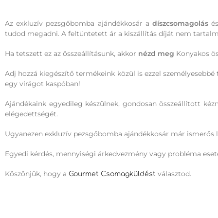
Az exkluzív pezsgőbomba ajándékkosár a
díszcsomagolás
és
tudod megadni. A feltüntetett ár a kiszállítás díját nem tartal
Ha tetszett ez az összeállításunk, akkor
nézd meg
Konyakos öss
Adj hozzá kiegészítő termékeink közül is ezzel személyesebbé 
egy virágot kaspóban!
Ajándékaink egyedileg készülnek, gondosan összeállított k
elégedettségét.
Ugyanezen exkluzív pezsgőbomba ajándékkosár már ismerős 
Egyedi kérdés, mennyiségi árkedvezmény vagy probléma eset
Köszönjük, hogy a
választod.
Gourmet Csomagküldést