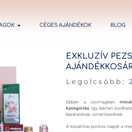
AGOK
CÉGES AJÁNDÉKOK
BLOG
EXKLUZÍV PE
AJÁNDÉKKOSÁ
Legolcsóbb:
Ebben a csomagban
mind
kategóriás
, így bártan küldhe
barátaidnak, ismerőseidnek.
A kiszállítás pontos napját a 