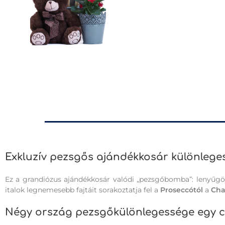
Exkluzív pezsgős ajándékkosár különlege
Ez a grandiózus ajándékkosár valódi „pezsgőbomba”: lenyűgö
italok legnemesebb fajtáit sorakoztatja fel a
Proseccótól
a
Cha
Négy ország pezsgőkülönlegessége egy