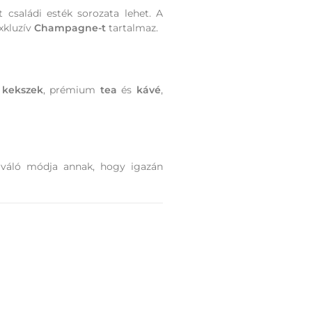
 családi esték sorozata lehet. A
xkluzív
Champagne-t
tartalmaz.
s
kekszek
, prémium
tea
és
kávé
,
Kiváló módja annak, hogy igazán