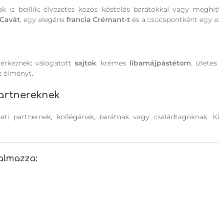
is beillik: élvezetes közös kóstolás barátokkal vagy meghitt
 Cavát
, egy elegáns
francia Crémant-t
és a csúcspontként egy e
érkeznek: válogatott
sajtok
, krémes
libamájpástétom
, ízlete
z élményt.
partnereknek
zleti partnernek, kollégának, barátnak vagy családtagoknak. 
almazza: