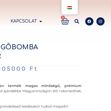
0
KAPCSOLAT
ZSGŐBOMBA
R
205000
Ft
en termék magas minőségű, prémium
ted ajándékba Magyarországon élő rokonaidnak,
megrendelésed leadásakor tudod megadni.