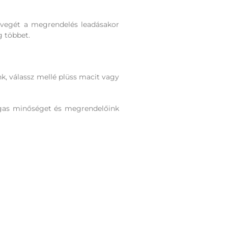
övegét a megrendelés leadásakor
g többet.
nk, válassz mellé plüss macit vagy
agas minőséget és megrendelőink