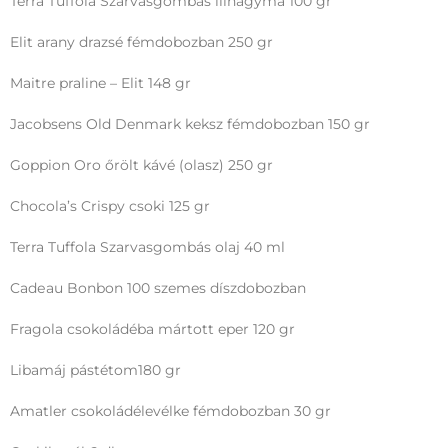
Terra Tuffola Szarvasgombás lilhagyma 100 gr
Elit arany drazsé fémdobozban 250 gr
Maitre praline – Elit 148 gr
Jacobsens Old Denmark keksz fémdobozban 150 gr
Goppion Oro őrölt kávé (olasz) 250 gr
Chocola’s Crispy csoki 125 gr
Terra Tuffola Szarvasgombás olaj 40 ml
Cadеau Bonbon 100 szemes díszdobozban
Fragola csokoládéba mártott eper 120 gr
Libamáj pástétom180 gr
Amatler csokoládélevélke fémdobozban 30 gr