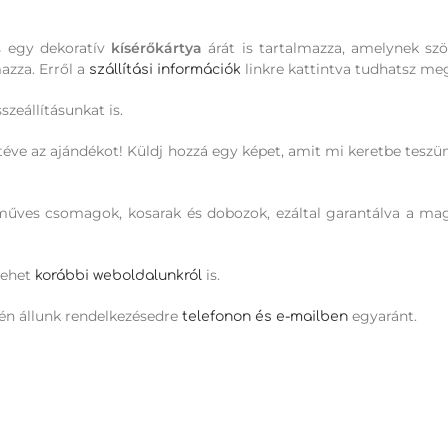
 egy dekoratív
kísérőkártya
árát is tartalmazza, amelynek sz
mazza. Erről a
linkre kattintva tudhatsz me
szállítási információk
zeállításunkat is.
téve az ajándékot! Küldj hozzá egy képet, amit mi keretbe teszü
ézműves csomagok, kosarak és dobozok, ezáltal garantálva a m
lehet
is.
korábbi weboldalunkról
én állunk rendelkezésedre
egyaránt.
telefonon és e-mailben