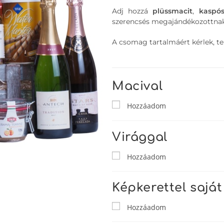
Adj hozzá
plüssmacit
,
kaspó
szerencsés megajándékozottnak
A csomag tartalmáért kérlek, tek
Macival
Hozzáadom
Virággal
Hozzáadom
Képkerettel saját
Hozzáadom