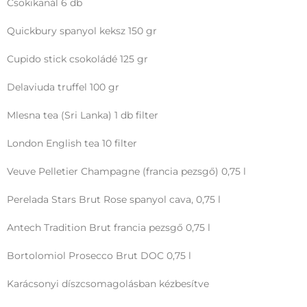
Csokikanál 6 db
Quickbury spanyol keksz 150 gr
Cupido stick csokoládé 125 gr
Delaviuda truffel 100 gr
Mlesna tea (Sri Lanka) 1 db filter
London English tea 10 filter
Veuve Pelletier Champagne (francia pezsgő) 0,75 l
Perelada Stars Brut Rose spanyol cava, 0,75 l
Antech Tradition Brut francia pezsgő 0,75 l
Bortolomiol Prosecco Brut DOC 0,75 l
Karácsonyi díszcsomagolásban kézbesítve