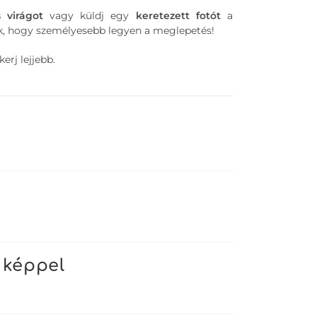
s
virágot
vagy küldj egy
keretezett
fotót
a
, hogy személyesebb legyen a meglepetés!
erj lejjebb.
 képpel